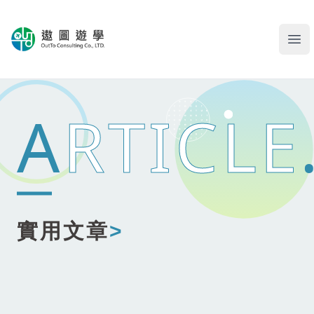
遨圖遊學OutTo Study
Ope
A
RTICLE
實用文章
>