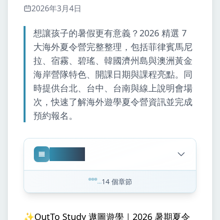
2026年3月4日
想讓孩子的暑假更有意義？2026 精選 7
大海外夏令營完整整理，包括菲律賓馬尼
拉、宿霧、碧瑤、韓國濟州島與澳洲黃金
海岸營隊特色、開課日期與課程亮點。同
時提供台北、台中、台南與線上說明會場
次，快速了解海外遊學夏令營資訊並完成
預約報名。
文章目錄
14
個章節
...
說明會場次
●
📍台北
◆
✨OutTo Study 遨圖遊學｜2026 暑期夏令