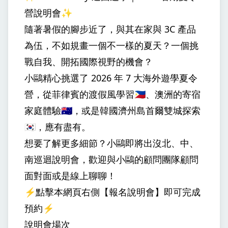
營說明會✨
📍台中
◆
隨著暑假的腳步近了，與其在家與 3C 產品
為伍，不如規畫一個不一樣的夏天？一個挑
📍台南
◆
戰自我、開拓國際視野的機會？
📍高雄
◆
小鷗精心挑選了 2026 年 7 大海外遊學夏令
營，從菲律賓的渡假風學習🇵🇭、澳洲的寄宿
🌊 7 大精選夏令營
●
家庭體驗🇦🇺，或是韓國濟州島首爾雙城探索
🇰🇷，應有盡有。
🇵🇭 馬尼拉｜德拉薩大學
◆
想要了解更多細節？小鷗即將出沒北、中、
🇵🇭 宿霧｜B’Cebu
◆
南巡迴說明會，歡迎與小鷗的顧問團隊顧問
面對面或是線上聊聊！
🇵🇭 宿霧｜IMS
◆
⚡️點擊本網頁右側【報名說明會】即可完成
預約⚡️
🇵🇭 碧瑤｜JIC
◆
說明會場次