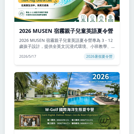
2026 MUSEN 宿霧親子兒童英語夏令營
2026 MUSEN 宿霧親子兒童英語夏令營專為 3 - 12
歲孩子設計，提供全英文沉浸式環境、小班教學、
一對一課程、親子共學與週末活動。營隊包含學
2026/5/17
2026暑假夏令營
費、住宿、三餐、接送機與當地學雜費，適合想讓
孩子在安全校園中自然開口說英文的家庭。